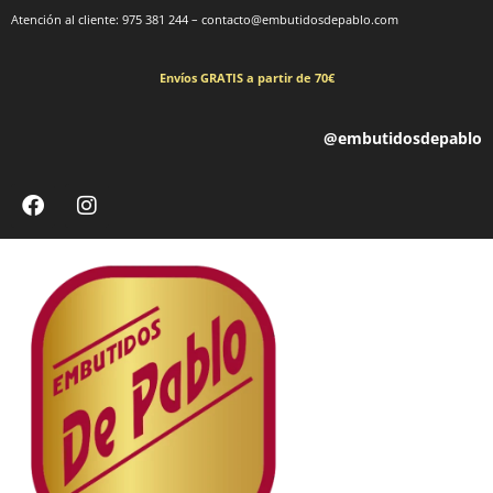
Atención al cliente: 975 381 244 – contacto@embutidosdepablo.com
Envíos GRATIS a partir de 70€
@embutidosdepablo